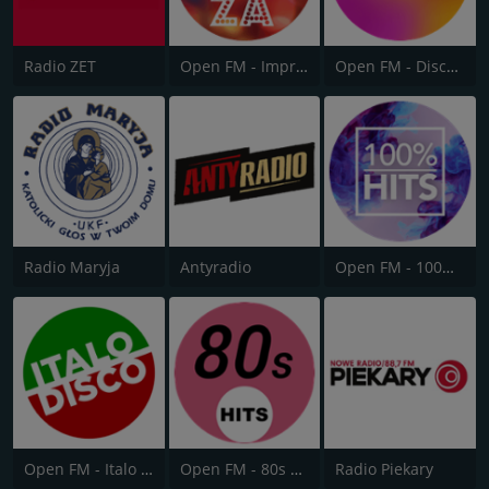
Radio ZET
Open FM - Impreza
Open FM - Disco Polo
Radio Maryja
Antyradio
Open FM - 100% Hits
Open FM - Italo Disco
Open FM - 80s Hits
Radio Piekary