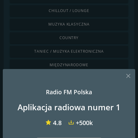
CHILLOUT / LOUNGE
MUZYKA KLASYCZNA
COUNTRY
TANIEC / MUZYKA ELEKTRONICZNA
MIĘDZYNARODOWE
JAZZ / BLUES
Radio FM Polska
LATINO / KARAIBY
Aplikacja radiowa numer 1
LOKALNE
WIADOMOŚCI / ROZMOWY
4.8
+500k
POP / DZISIEJSZE HITY