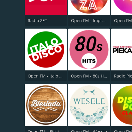
Radio ZET
Open FM - Impreza
Open FM - Italo Disco
Open FM - 80s Hits
Radio Pi
Open FM - Biesiada
Open FM - Wesele