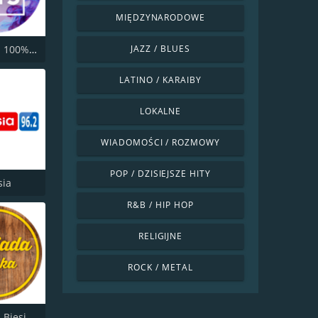
MIĘDZYNARODOWE
Open FM - 100% Hits
JAZZ / BLUES
LATINO / KARAIBY
LOKALNE
WIADOMOŚCI / ROZMOWY
POP / DZISIEJSZE HITY
sia
R&B / HIP HOP
RELIGIJNE
ROCK / METAL
Open FM - Biesiada Slaska