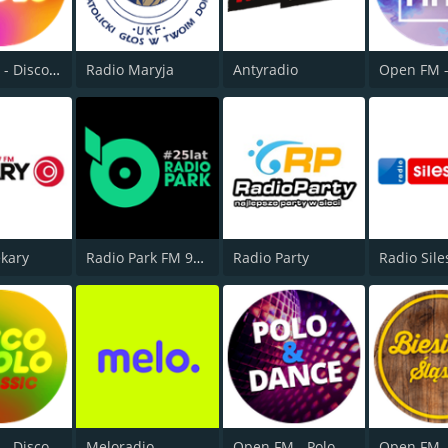
Open FM - Disco Polo
Radio Maryja
Antyradio
ekary
Radio Park FM 93.9
Radio Party
Radio Sile
Open FM - Disco Polo Classic
Meloradio
Open FM - Polo & Dance