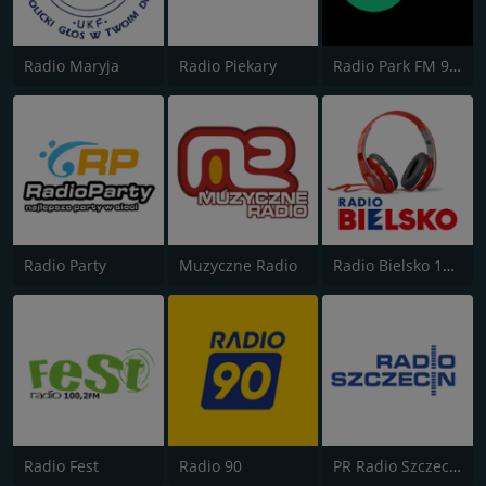
Radio Maryja
Radio Piekary
Radio Park FM 93.9
Radio Party
Muzyczne Radio
Radio Bielsko 106.7
Radio Fest
Radio 90
PR Radio Szczecin