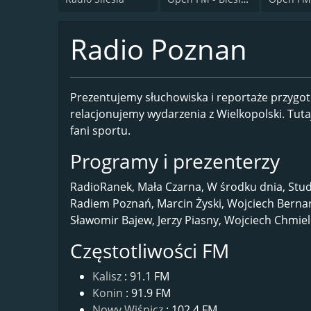
Radio Poznan
Prezentujemy słuchowiska i reportaże przygot
relacjonujemy wydarzenia z Wielkopolski. Tutaj
fani sportu.
Programy i prezenterzy
RadioRanek, Mała Czarna, W środku dnia, Stu
Radiem Poznań, Marcin Żyski, Wojciech Bernar
Sławomir Bajew, Jerzy Piasny, Wojciech Chmie
Częstotliwości FM
Kalisz
: 91.1 FM
Konin
: 91.9 FM
Nowy Wiśnicz
: 102.4 FM