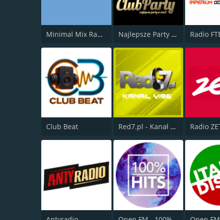
Minimal Mix Radio
Najlepsze Party w Sieci
Radio FT
Club Beat
Red7.pl - Kanał EDM
Radio ZE
Antyradio
Open FM - 100% Hits