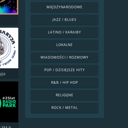
MIĘDZYNARODOWE
JAZZ / BLUES
LATINO / KARAIBY
LOKALNE
WIADOMOŚCI / ROZMOWY
POP / DZISIEJSZE HITY
yja
R&B / HIP HOP
RELIGIJNE
ROCK / METAL
Radio Park FM 93.9