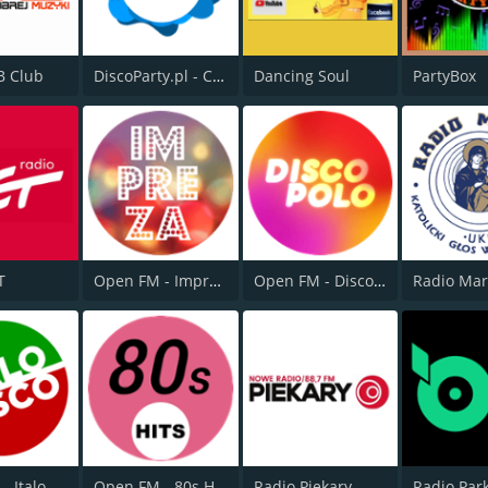
B Club
DiscoParty.pl - Club MiX
Dancing Soul
PartyBox
T
Open FM - Impreza
Open FM - Disco Polo
Radio Mar
Open FM - Italo Disco
Open FM - 80s Hits
Radio Piekary